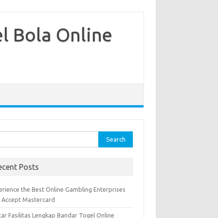
el Bola Online
rch
ecent Posts
erience the Best Online Gambling Enterprises
t Accept Mastercard
ar Fasilitas Lengkap Bandar Togel Online