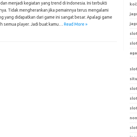
dan menjadi kegiatan yang trend di Indonesia. Ini terbukti
koi
rinya. Tidak mengherankan jika pemainnya terus mengalami
jag
 yang didapatkan dari game ini sangat besar. Apalagi game
jag
eh semua player. Jadi buat kamu…
Read More »
slo
slo
aga
slo
sit
slo
slo
slo
non
slo