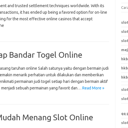
ent and trusted settlement techniques worldwide. With its
Car
nsactions, it has ended up being a favored option for on-line
hing for the most effective online casinos that accept
slo
the
slo
slo
mej
kap Bandar Togel Online
hk
sang taruhan online Salah satunya yaitu dengan bermain judi
hk
 semakin menarik perhatian untuk dilakukan dan memberikan
hk
ikmati permainan judi togel setiap hari dengan bermain aktif
el menjadi sebuah permainan yang favorit dan…
Read More »
slo
slo
qq 
Mudah Menang Slot Online
slo