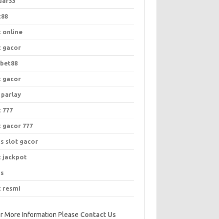
uar33
t88
t online
t gacor
bet88
t gacor
 parlay
t 777
t gacor 777
us slot gacor
t jackpot
us
t resmi
r More Information Please
Contact Us