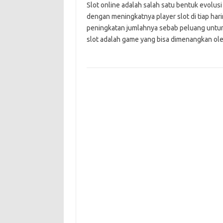
Slot online adalah salah satu bentuk evolusi 
dengan meningkatnya player slot di tiap ha
peningkatan jumlahnya sebab peluang untung
slot adalah game yang bisa dimenangkan ol