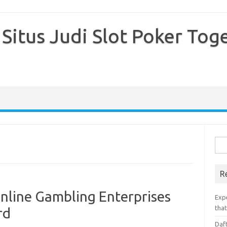
Situs Judi Slot Poker Tog
Sea
for:
R
nline Gambling Enterprises
Exp
tha
rd
Daft