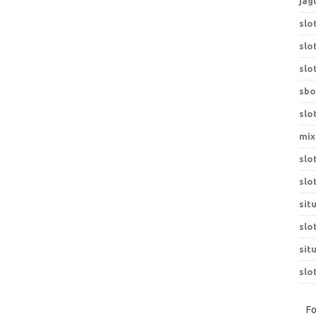
jag
slo
slo
slo
sbo
slo
mix
slo
slo
sit
slo
sit
slo
Fo