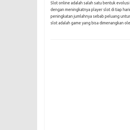
Slot online adalah salah satu bentuk evolusi 
dengan meningkatnya player slot di tiap ha
peningkatan jumlahnya sebab peluang untung
slot adalah game yang bisa dimenangkan ol