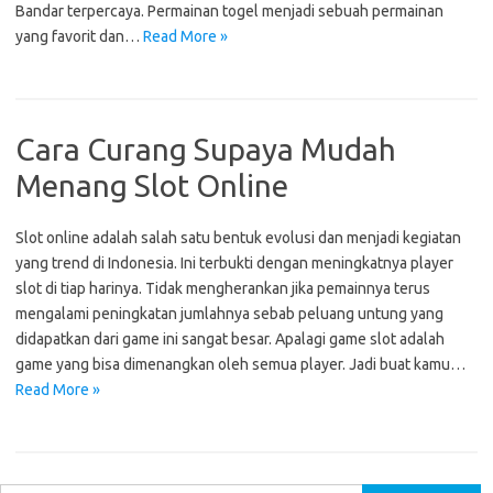
Bandar terpercaya. Permainan togel menjadi sebuah permainan
yang favorit dan…
Read More »
Cara Curang Supaya Mudah
Menang Slot Online
Slot online adalah salah satu bentuk evolusi dan menjadi kegiatan
yang trend di Indonesia. Ini terbukti dengan meningkatnya player
slot di tiap harinya. Tidak mengherankan jika pemainnya terus
mengalami peningkatan jumlahnya sebab peluang untung yang
didapatkan dari game ini sangat besar. Apalagi game slot adalah
game yang bisa dimenangkan oleh semua player. Jadi buat kamu…
Read More »