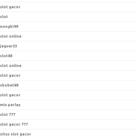
slot gacor
slot
nongki99
slot online
jaguar33
slot88
slot online
slot gacor
sbobet88
slot gacor
mix parlay
slot 777
slot gacor 777
situs slot gacor